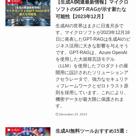
【生成AI関連最新情報】マイクロ
生成AI
ソフトのGPT-RAGが示す新たな
可能性【2023年12月】
生成AIの世界はまさに日進月歩で
す。マイクロソフトが2023年12月18
日に発表したGPT-RAGは生成AIのビ
ジネス活用に大きな影響を与えそう
です。GPT-RAGは、Azure OpenAI
を使用した大規模言語モデル
（LLM）を使用したプロダクトの展
開用に設計されたソリューションア
クセラレータで、強力なセキュリテ
ィフレームワークとゼロトラスト原
則を採用しています。これにより、
機密データが最大限に保護されま
す。
December 23, 2023
生成AI無料ツールおすすめ15選：
生成AI