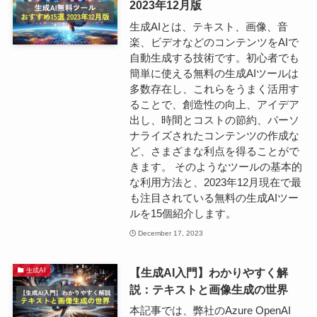
2023年12月版
生成AIとは、テキスト、画像、音
楽、ビデオなどのコンテンツをAIで
自動生成する技術です。初心者でも
簡単に使える無料の生成AIツールは
多数存在し、これらをうまく活用す
ることで、創造性の向上、アイデア
出し、時間とコストの節約、パーソ
ナライズされたコンテンツの作成な
ど、さまざまな利点を得ることがで
きます。 そのようなツールの基本的
な利用方法と、2023年12月現在で最
も注目されている無料の生成AIツー
ルを15個紹介します。
December 17, 2023
【生成AI入門】わかりやすく解
生成AI
説：テキストと画像生成の世界
本記事では、弊社のAzure OpenAI