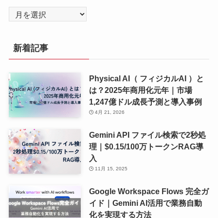
ア
ー
カ
新着記事
イ
ブ
Physical AI（ フィジカルAI ）と
は？2025年商用化元年｜市場
1,247億ドル成長予測と導入事例
4月 21, 2026
Gemini API ファイル検索で2秒処
理｜$0.15/100万トークンRAG導
入
11月 15, 2025
Google Workspace Flows 完全ガ
イド｜Gemini AI活用で業務自動
化を実現する方法