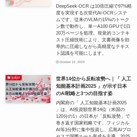
DeepSeek-OCR は10倍圧縮で97%精
度を実現する次世代AI-OCRシステ
ムです。従来のVLMの15%のトーク
ン数で動作し、単一A100 GPUで1日
20万ページを処理。視覚的コンテキ
スト圧縮技術により、文書画像を効
率的に圧縮しながら高精度なテキス
ト認識を可能にします。
October 22, 2025
世界14位から反転攻勢へ｜「 人工
生成AI
知能基本計画2025 」が示す日本
のAI戦略と3つの目指す姿
内閣府の「 人工知能基本計画2025
」は、AI投資額世界14位（米国の
120分の1）の日本が「反転攻勢」で
巻き返す国家戦略です。フィジカル
AI等3分野に集中投資し、広島AIプロ
セスで国際ルール形成を主導。2025