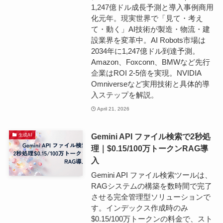
1,247億ドル成長予測と導入事例商用
化元年。現実世界で「見て・考え
て・動く」AI技術が製造・物流・建
設業界を変革中。AI Robots市場は
2034年に1,247億ドル到達予測。
Amazon、Foxconn、BMWなど先行
企業はROI 2-5倍を実現。NVIDIA
Omniverseなど実用技術と具体的導
入ステップを解説。
April 21, 2026
Gemini API ファイル検索で2秒処
生成AI
理｜$0.15/100万トークンRAG導
入
Gemini API ファイル検索ツールは、
RAGシステムの構築を数時間で完了
させる完全管理型ソリューションで
す。インデックス作成時のみ
$0.15/100万トークンの料金で、スト