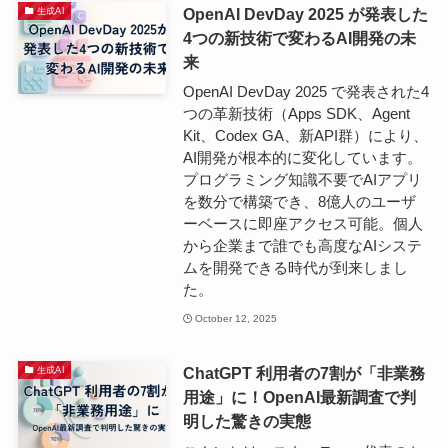
OpenAI DevDay 2025 が発表した
生成AI
4つの新技術で変わるAI開発の未
来
OpenAI DevDay 2025 で発表された4
つの革新技術（Apps SDK、Agent
Kit、Codex GA、新API群）により、
AI開発が根本的に変化しています。
プログラミング知識不要でAIアプリ
を数分で構築でき、8億人のユーザ
ーベースに即座アクセス可能。個人
から企業まで誰でも高度なAIシステ
ムを開発できる時代が到来しまし
た。
October 12, 2025
ChatGPT 利用者の7割が「非業務
生成AI
用途」に！OpenAI最新調査で判
明した驚きの実態