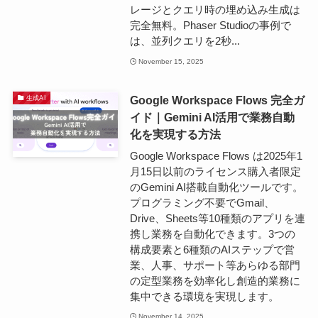
レージとクエリ時の埋め込み生成は
完全無料。Phaser Studioの事例で
は、並列クエリを2秒...
November 15, 2025
Google Workspace Flows 完全ガ
生成AI
イド｜Gemini AI活用で業務自動
化を実現する方法
Google Workspace Flows は2025年1
月15日以前のライセンス購入者限定
のGemini AI搭載自動化ツールです。
プログラミング不要でGmail、
Drive、Sheets等10種類のアプリを連
携し業務を自動化できます。3つの
構成要素と6種類のAIステップで営
業、人事、サポート等あらゆる部門
の定型業務を効率化し創造的業務に
集中できる環境を実現します。
November 14, 2025