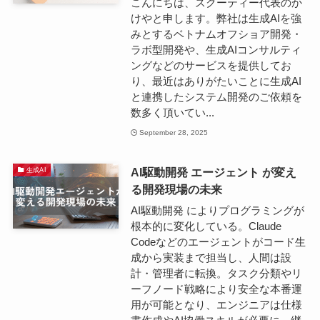
こんにちは、スクーティー代表のか
けやと申します。​弊社は生成AIを強
みとするベトナムオフショア開発・
ラボ型開発や、生成AIコンサルティ
ングなどのサービスを提供してお
り、最近はありがたいことに生成AI
と連携したシステム開発のご依頼を
数多く頂いてい...
September 28, 2025
AI駆動開発 エージェント が変え
生成AI
る開発現場の未来
AI駆動開発 によりプログラミングが
根本的に変化している。Claude
Codeなどのエージェントがコード生
成から実装まで担当し、人間は設
計・管理者に転換。タスク分類やリ
ーフノード戦略により安全な本番運
用が可能となり、エンジニアは仕様