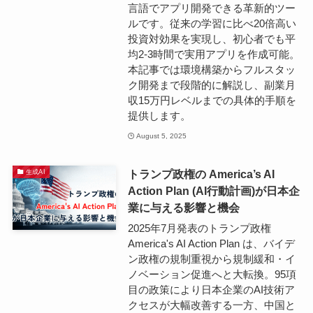
言語でアプリ開発できる革新的ツー
ルです。従来の学習に比べ20倍高い
投資対効果を実現し、初心者でも平
均2-3時間で実用アプリを作成可能。
本記事では環境構築からフルスタッ
ク開発まで段階的に解説し、副業月
収15万円レベルまでの具体的手順を
提供します。
August 5, 2025
トランプ政権の America’s AI
生成AI
Action Plan (AI行動計画)が日本企
業に与える影響と機会
2025年7月発表のトランプ政権
America's AI Action Plan は、バイデ
ン政権の規制重視から規制緩和・イ
ノベーション促進へと大転換。95項
目の政策により日本企業のAI技術ア
クセスが大幅改善する一方、中国と