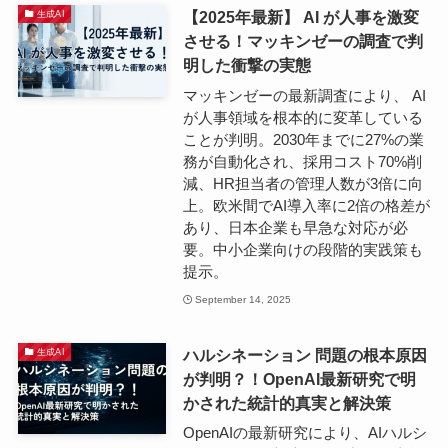
【2025年最新】 AI が人事を激変
生成AI
させる！マッキンゼーの調査で判
明した衝撃の実態
マッキンゼーの最新調査により、 AI
が人事領域を根本的に変革している
ことが判明。2030年までに27%の業
務が自動化され、採用コスト70%削
減、HR担当者の管理人数が3倍に向
上。欧米間でAI導入率に2倍の格差が
あり、日本企業も早急な対応が必
要。中小企業向けの段階的実践策も
提示。
September 14, 2025
ハルシネーション 問題の根本原因
生成AI
が判明？！OpenAI最新研究で明
かされた統計的真実と解決策
OpenAIの最新研究により、AIハルシ