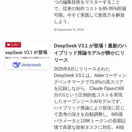
つの編集技術をマスターすること
で、従来の制作コストを85-95%削減
可能。今すぐ実践して創造力を解放
しよう。
September 9, 2025
DeepSeek V3.1 が登場！最新のハ
生成AI
イブリッド推論モデルが静かにリ
リース
2025年8月にリリースされた
DeepSeek V3.1 は、Aiderコーディン
グベンチマークで71.6%の高スコア
を記録しながら、Claude Opusの68
分の1という圧倒的低コストを実現
したオープンソースAIモデルです。
ハイブリッド推論により状況に応じ
て思考の深さを自動調整し、685億
パラメータと128Kトークンの長期記
憶で高度な技術タスクに対応。AI技