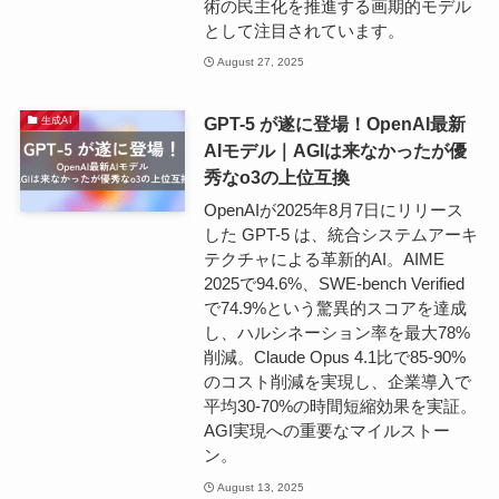
術の民主化を推進する画期的モデル
として注目されています。
August 27, 2025
GPT-5 が遂に登場！OpenAI最新
生成AI
AIモデル｜AGIは来なかったが優
秀なo3の上位互換
OpenAIが2025年8月7日にリリース
した GPT-5 は、統合システムアーキ
テクチャによる革新的AI。AIME
2025で94.6%、SWE-bench Verified
で74.9%という驚異的スコアを達成
し、ハルシネーション率を最大78%
削減。Claude Opus 4.1比で85-90%
のコスト削減を実現し、企業導入で
平均30-70%の時間短縮効果を実証。
AGI実現への重要なマイルストー
ン。
August 13, 2025