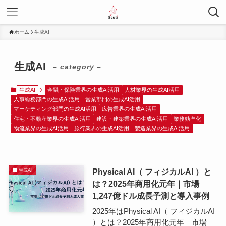
ホーム
生成AI
生成AI
– category –
生成AI
金融・保険業界の生成AI活用
人材業界の生成AI活用
人事総務部門の生成AI活用
営業部門の生成AI活用
マーケティング部門の生成AI活用
広告業界の生成AI活用
住宅・不動産業界の生成AI活用
建設・建築業界の生成AI活用
業務効率化
物流業界の生成AI活用
旅行業界の生成AI活用
製造業界の生成AI活用
Physical AI（ フィジカルAI ）と
生成AI
は？2025年商用化元年｜市場
1,247億ドル成長予測と導入事例
2025年はPhysical AI（ フィジカルAI
）とは？2025年商用化元年｜市場