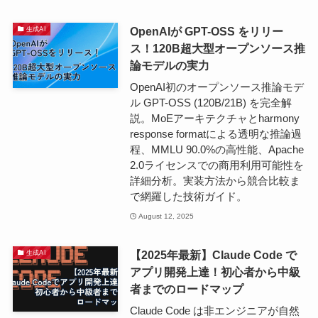
OpenAIが GPT-OSS をリリー
生成AI
ス！120B超大型オープンソース推
論モデルの実力
OpenAI初のオープンソース推論モデ
ル GPT-OSS (120B/21B) を完全解
説。MoEアーキテクチャとharmony
response formatによる透明な推論過
程、MMLU 90.0%の高性能、Apache
2.0ライセンスでの商用利用可能性を
詳細分析。実装方法から競合比較ま
で網羅した技術ガイド。
August 12, 2025
【2025年最新】Claude Code で
生成AI
アプリ開発上達！初心者から中級
者までのロードマップ
Claude Code は非エンジニアが自然