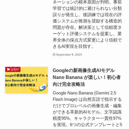
ネーションの根本原因が判明。事前
学習では統計的に避けられない分類
誤りが発生し、後訓練では現在の評
価システムが推測を奨励する構造的
問題が存在。解決策として信頼度タ
ーゲット評価システムを提案し、業
界全体の採点方式変更により信頼で
きるAI実現を目指す。
September 9, 2025
Googleの新画像生成AIモデル
生成AI
Nano Banana が楽しい！初心者
向け完全攻略法
Google Nano Banana (Gemini 2.5
Flash Image) は自然言語で指示する
だけでプロレベルの画像生成・編集
ができる革新的AIモデル。文字認識
精度95%、キャラクター一貫性97%
を実現。6つの公式テンプレートと5