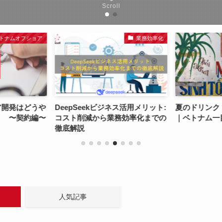
Scroll
トナムオフショア
業務効率化
ア開発はどうや
DeepSeekビジネス活用メリット:
夏のドリンク
？ 〜契約編〜
コスト削減から業務効率化までの
｜ベトナム一
徹底解説
人気記事