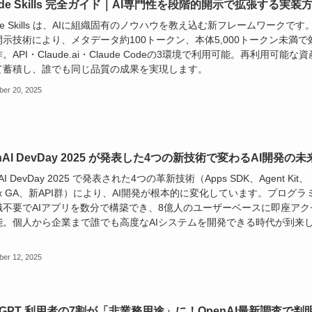
ude Skills 完全ガイド｜AI専門性を段階的開示で拡張する実装
ude Skills は、AIに組織固有のノウハウを教え込む新フレームワークです
示技術により、メタデータ約100トークン、本体5,000トークン未満で
。API・Claude.ai・Claude Codeの3環境で利用可能。再利用可能な資
て蓄積し、誰でも同じ品質の成果を実現します。
ber 20, 2025
nAI DevDay 2025 が発表した4つの新技術で変わるAI開発の未
AI DevDay 2025 で発表された4つの革新技術（Apps SDK、Agent Kit、
ex GA、新API群）により、AI開発が根本的に変化しています。プログラ
識不要でAIアプリを数分で構築でき、8億人のユーザーベースに即座アク
能。個人から企業まで誰でも高度なAIシステムを開発できる時代が到来
。
ber 12, 2025
atGPT 利用者の7割が「非業務用途」に！OpenAI最新調査で判