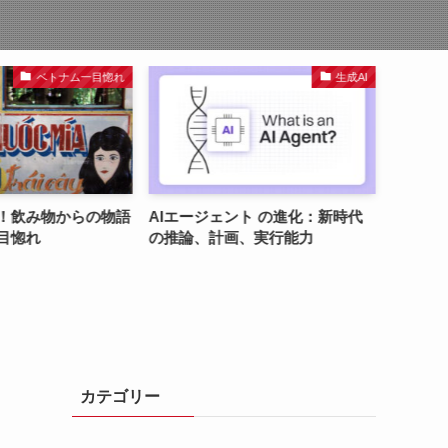
ベトナム一目惚れ
生成AI
！飲み物からの物語
AIエージェント の進化：新時代
ベトナ
目惚れ
の推論、計画、実行能力
る事例
カテゴリー