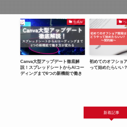
生成AI
生成AI
ベ
を変革：
Canva大型アップデート徹底解
初めてのオフショ
ルと活用法
説！スプレッドシートからAIコー
って始めたらいい
ディングまで6つの新機能で働き
方が変わる
新着記事