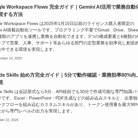
gle Workspace Flows 完全ガイド｜Gemini AI活用で業務自動
現する方法
gle Workspace Flows は2025年1月15日以前のライセンス購入者限定の
ini AI搭載自動化ツールです。プログラミング不要でGmail、Drive、Shee
0種類のアプリを連携し業務を自動化できます。3つの構成要素と6種類のA
ップで営業、人事、サポート等あらゆる部門の定型業務を効率化し創造
集中できる環境を実現します。
mber 14, 2025
ude Skills 始め方完全ガイド｜5分で動作確認・業務効率80%向
現
ude Skills は会話形式なら5分、API経由でも30分で作成可能な専門知識パ
です。Excel・PowerPoint・PDF生成などの組み込みスキルと、企業
ークフローを組み込むカスタムスキルがあり、トークン使用量を最大98
ながら専門レベルの出力を実現します。
ber 22, 2025