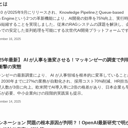
とは
 2.0 が2025年9月にリリースされ、Knowledge PipelineとQueue-based
ph Engineという2つの革新機能により、AI開発の効率を75%向上、実行
0%短縮することを実現しました。従来のRAGシステムの課題を解決し、
ルでの安定した並列処理を可能にする次世代AI開発プラットフォームで
ember 16, 2025
025年最新】 AI が人事を激変させる！マッキンゼーの調査で判
衝撃の実態
キンゼーの最新調査により、 AI が人事領域を根本的に変革していること
2030年までに27%の業務が自動化され、採用コスト70%削減、HR担
理人数が3倍に向上。欧米間でAI導入率に2倍の格差があり、日本企業も
応が必要。中小企業向けの段階的実践策も提示。
ember 14, 2025
シネーション 問題の根本原因が判明？！OpenAI最新研究で明