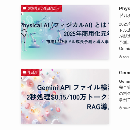
Phy
製造業界の生成AI活用
ドル
202
ドル
が製造
予測。
Omn
April
Gem
生成AI
Gem
完全管
の料金
事例で
Nove