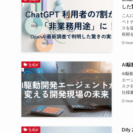
した
こん
ベト
スを
依頼を
Sept
AI
生成AI
AI駆
エー
スク
仕様
Sept
Di
生成AI