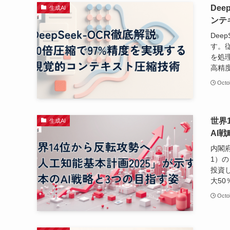
De
生成AI
ンテ
Dee
す。従
を処
高精
Octo
世界
生成AI
AI
内閣府
1）
投資
大5
Octo