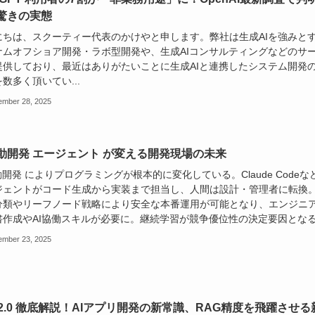
驚きの実態
にちは、スクーティー代表のかけやと申します。​弊社は生成AIを強みと
ナムオフショア開発・ラボ型開発や、生成AIコンサルティングなどのサ
提供しており、最近はありがたいことに生成AIと連携したシステム開発
数多く頂いてい...
ember 28, 2025
駆動開発 エージェント が変える開発現場の未来
動開発 によりプログラミングが根本的に変化している。Claude Codeな
ジェントがコード生成から実装まで担当し、人間は設計・管理者に転換
分類やリーフノード戦略により安全な本番運用が可能となり、エンジニ
書作成やAI協働スキルが必要に。継続学習が競争優位性の決定要因とな
ember 23, 2025
fy 2.0 徹底解説！AIアプリ開発の新常識、RAG精度を飛躍させる