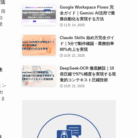
方法
Google Workspace Flows 完
。段
全ガイド｜Gemini AI活用で業
効
務自動化を実現する方法
産
11月 14, 2025
Claude Skills 始め方完全ガイ
ド｜5分で動作確認・業務効率
80%向上を実現
10月 22, 2025
DeepSeek-OCR 徹底解説｜10
来
倍圧縮で97%精度を実現する視
覚的コンテキスト圧縮技術
ミン
10月 22, 2025
セ
しま
明