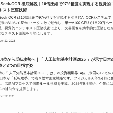
epSeek-OCR 徹底解説｜10倍圧縮で97%精度を実現する視覚的
キスト圧縮技術
pSeek-OCR は10倍圧縮で97%精度を実現する次世代AI-OCRシステムで
来のVLMの15%のトークン数で動作し、単一A100 GPUで1日20万ペー
理。視覚的コンテキスト圧縮技術により、文書画像を効率的に圧縮しな
度なテキスト認識を可能にします。
ber 22, 2025
14位から反転攻勢へ｜「 人工知能基本計画2025 」が示す日本
戦略と3つの目指す姿
の「 人工知能基本計画2025 」は、AI投資額世界14位（米国の120分の
の日本が「反転攻勢」で巻き返す国家戦略です。フィジカルAI等3分野に
し、広島AIプロセスで国際ルール形成を主導。2025年9月開始、企業に
0％の補助金を提供します。
ber 22, 2025