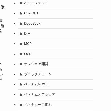
AIエージェント
7億
ChatGPT
7億
DeepSeek
技術
達
Dify
MCP
OCR
入
オフショア開発
る
ブロックチェーン
ン
の
ベトナムNOW！
ベトナムオフショア
ベトナム一目惚れ