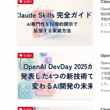
Cla
生成AI
Cla
階的開
率動作
とし
Octo
Ope
生成AI
Open
Cod
グ知
ス可
した
Octo
Ch
生成AI