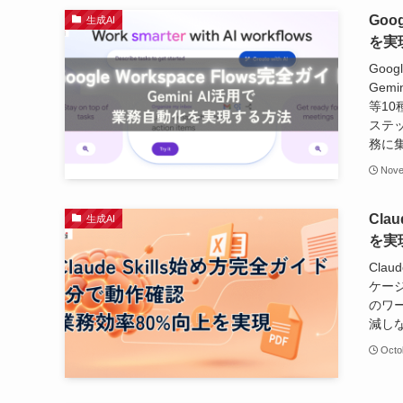
Goo
生成AI
を実
Goo
Gem
等1
ステ
務に
Nove
Cla
生成AI
を実
Cla
ケージ
のワ
減し
Octo