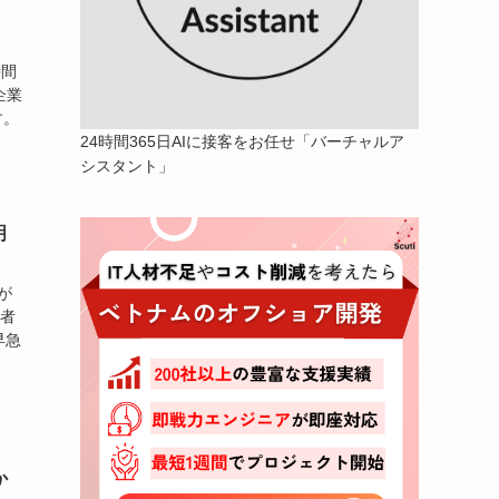
時間
企業
す。
24時間365日AIに接客をお任せ「バーチャルア
シスタント」
明
が
当者
早急
か