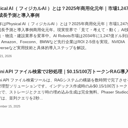
sical AI（ フィジカルAI ）とは？2025年商用化元年｜市場1,24
成長予測と導入事例
5年はPhysical AI（ フィジカルAI ）とは？2025年商用化元年｜市場1,24
成長予測と導入事例商用化元年。現実世界で「見て・考えて・動く」AI
・物流・建設業界を変革中。AI Robots市場は2034年に1,247億ドル到
Amazon、Foxconn、BMWなど先行企業はROI 2-5倍を実現。NVIDIA
iverseなど実用技術と具体的導入ステップを解説。
 21, 2026
ini API ファイル検索で2秒処理｜$0.15/100万トークンRAG導
ini API ファイル検索ツールは、RAGシステムの構築を数時間で完了させ
理型ソリューションです。インデックス作成時のみ$0.15/100万トーク
で、ストレージとクエリ時の埋め込み生成は完全無料。Phaser Studio
は、並列クエリを2秒...
mber 15, 2025