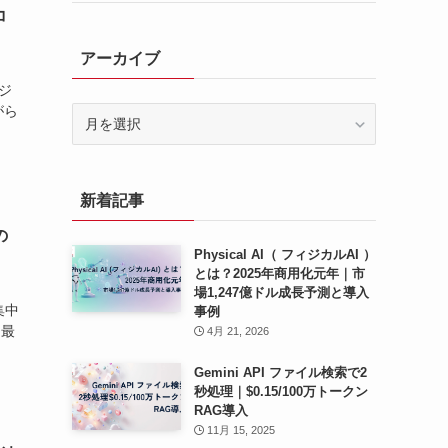
コ
アーカイブ
ジ
がら
ア
ー
カ
イ
新着記事
ブ
の
Physical AI（ フィジカルAI ）
とは？2025年商用化元年｜市
場1,247億ドル成長予測と導入
集中
事例
は最
4月 21, 2026
Gemini API ファイル検索で2
秒処理｜$0.15/100万トークン
RAG導入
11月 15, 2025