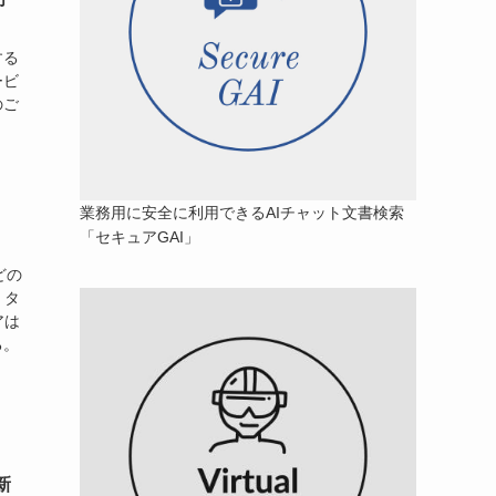
する
ービ
のご
業務用に安全に利用できるAIチャット文書検索
「セキュアGAI」
どの
。タ
アは
る。
新