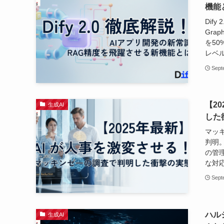
機能
Dify
Gra
を5
レベ
Sept
【2
生成AI
した
マッ
判明。
の管
な対
Sept
ハル
生成AI