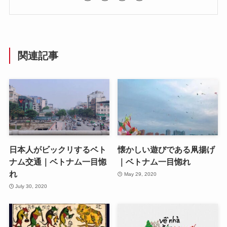
関連記事
日本人がビックリするベト
懐かしい遊びである凧揚げ
ナム交通｜ベトナム一目惚
｜ベトナム一目惚れ
れ
May 29, 2020
July 30, 2020