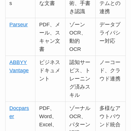
s
な文書
術、手書
テムとの
き認識
連携
Parseur
PDF、メ
ゾーン
データプ
ール、ス
OCR、
ライバシ
キャン文
動的
ー対応
書
OCR
ABBYY
ビジネス
認知サー
ノーコー
Vantage
ドキュメ
ビス、ト
ド、クラ
ント
レーニン
ウド連携
グ済みス
キル
Docpars
PDF、
ゾーナル
多様なア
er
Word、
OCR、
ウトバウ
Excel、
パターン
ンド統合