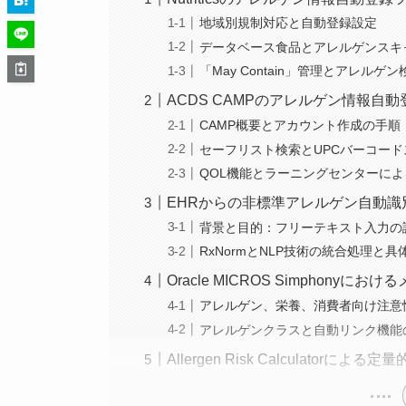
地域別規制対応と自動登録設定
データベース食品とアレルゲンスキ
「May Contain」管理とアレルゲン
ACDS CAMPのアレルゲン情報自
CAMP概要とアカウント作成の手順
セーフリスト検索とUPCバーコー
QOL機能とラーニングセンターに
EHRからの非標準アレルゲン自動識
背景と目的：フリーテキスト入力の
RxNormとNLP技術の統合処理と
Oracle MICROS Simphon
アレルゲン、栄養、消費者向け注意
アレルゲンクラスと自動リンク機能
Allergen Risk Calculatorによ