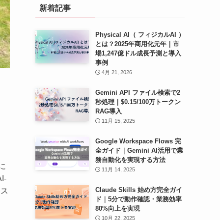
新着記事
ブ
Physical AI（ フィジカルAI ）
とは？2025年商用化元年｜市
場1,247億ドル成長予測と導入
事例
4月 21, 2026
Gemini API ファイル検索で2
秒処理｜$0.15/100万トークン
RAG導入
11月 15, 2025
Google Workspace Flows 完
全ガイド｜Gemini AI活用で業
務自動化を実現する方法
に
11月 14, 2025
-
Claude Skills 始め方完全ガイ
シス
ド｜5分で動作確認・業務効率
80%向上を実現
10月 22, 2025