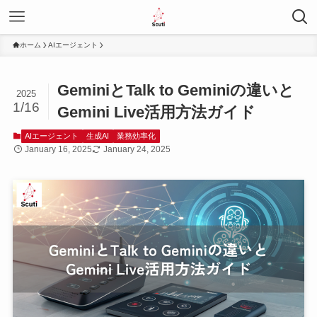
ホーム
AIエージェント
GeminiとTalk to Geminiの違いと
2025
1/16
Gemini Live活用方法ガイド
AIエージェント
生成AI
業務効率化
January 16, 2025
January 24, 2025