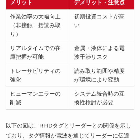
メリット
デメリット・注意点
作業効率の大幅向上
初期投資コストが高
（非接触一括読み取
い
り）
リアルタイムでの在
金属・液体による電
庫把握が可能
波干渉リスク
トレーサビリティの
読み取り範囲や精度
強化
が環境により変動
ヒューマンエラーの
システム統合時の互
削減
換性検討が必要
以下の図は、RFIDタグとリーダーとの関係を示し
ており、タグ情報が電波を通じてリーダーに伝達