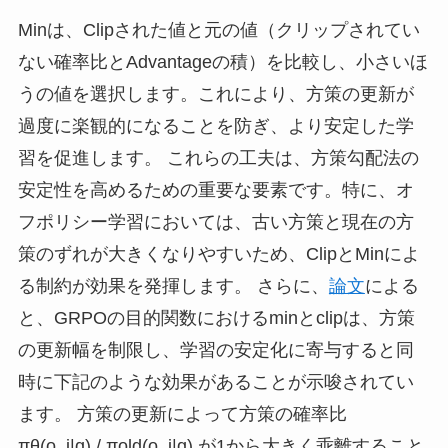
Minは、Clipされた値と元の値（クリップされてい
ない確率比とAdvantageの積）を比較し、小さいほ
うの値を選択します。これにより、方策の更新が
過度に楽観的になることを防ぎ、より安定した学
習を促進します。 これらの工夫は、方策勾配法の
安定性を高めるための重要な要素です。特に、オ
フポリシー学習においては、古い方策と現在の方
策のずれが大きくなりやすいため、ClipとMinによ
る制約が効果を発揮します。 さらに、
論文
による
と、GRPOの目的関数におけるminとclipは、方策
の更新幅を制限し、学習の安定化に寄与すると同
時に下記のような効果があることが示唆されてい
ます。 方策の更新によって方策の確率比
πθ(o_i|q) / πold(o_i|q) が1から大きく乖離すること