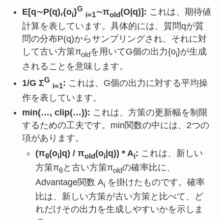
G
E[q∼P(q),{o
}
∼π
(O|q)]:
これは、期待値
i
i=1
old
計算を表しています。具体的には、質問qが質
問の分布P(q)からサンプリングされ、それに対
して古い方策π
を用いてG個の出力{o
}が生成
old
i
されることを意味します。
G
1/G Σ
:
これは、G個の出力に対する平均操
i=1
作を表しています。
min(…, clip(…)):
これは、方策の更新幅を制限
するための工夫です。min関数の中には、2つの
項があります。
(π
(o
|q) / π
(o
|q)) * A
:
これは、新しい
θ
i
old
i
i
方策π
と古い方策π
の確率比に、
θ
old
Advantage関数 A
を掛けたものです。確率
i
比は、新しい方策が古い方策と比べて、ど
れだけその出力を生成しやすいかを示しま