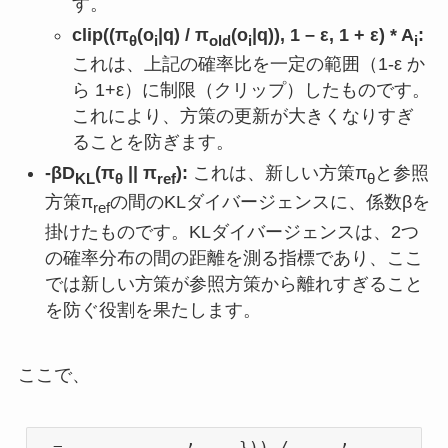
す。
clip((π
(o
|q) / π
(o
|q)), 1 – ε, 1 + ε) * A
:
θ
i
old
i
i
これは、上記の確率比を一定の範囲（1-ε か
ら 1+ε）に制限（クリップ）したものです。
これにより、方策の更新が大きくなりすぎ
ることを防ぎます。
-βD
(π
|| π
):
これは、新しい方策π
と参照
KL
θ
ref
θ
方策π
の間のKLダイバージェンスに、係数βを
ref
掛けたものです。KLダイバージェンスは、2つ
の確率分布の間の距離を測る指標であり、ここ
では新しい方策が参照方策から離れすぎること
を防ぐ役割を果たします。
ここで、
,
,
=
-
,
})) /
,