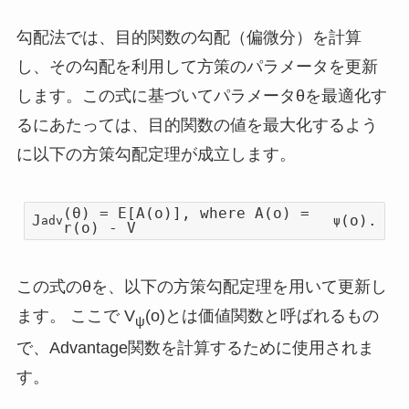
勾配法では、目的関数の勾配（偏微分）を計算
し、その勾配を利用して方策のパラメータを更新
します。この式に基づいてパラメータθを最適化す
るにあたっては、目的関数の値を最大化するよう
に以下の方策勾配定理が成立します。
(θ) = E[A(o)], where A(o) =
J
(o).
adv
ψ
r(o) - V
この式のθを、以下の方策勾配定理を用いて更新し
ます。 ここで V
(o)とは価値関数と呼ばれるもの
ψ
で、Advantage関数を計算するために使用されま
す。