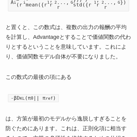
A
...,
...,
})
i
i
1
2
G
1
2
G
(r
mean({r
r
std({r
r
r
r
と置くと、この数式は、複数の出力の報酬の平均
を計算し、Advantageとすることで価値関数の代わ
りとするということを意味しています。これによ
り、価値関数モデル自体が不要になりました。
この数式の最後の項にある
-βD
(π
|| π
)
KL
θ
ref
は、方策が最初のモデルから逸脱しすぎることを
防ぐためにあります。これは、正則化項に相当す