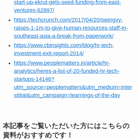
start-up-ekrut-gets-seed-funding-from-east-
ventures-62897/
https://techcrunch.com/2017/04/20/swingvy-
raises-1-1m-to-give-human-resources-staff-in-
southeast-asia-a-break-from-paperwork/
https://www.cbinsights.com/blog/hr-tech-
investment-exit-report-2014/
https://www.peoplematters.in/article/hr-
analytics/heres-a-list-of-20-funded-hr-tech-
startups-14146?
utm_source=peoplematters&utm_medium=inter
stitial&utm_campaign=learnings-of-the-day
本記事をご覧いただいた方にはこちらの
資料がおすすめです！