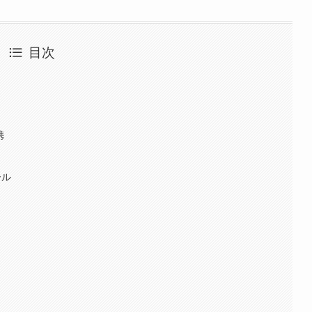
目次
携
ール