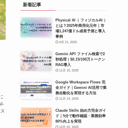
新着記事
ブ
Physical AI（ フィジカルAI ）
とは？2025年商用化元年｜市
場1,247億ドル成長予測と導入
事例
4月 21, 2026
Gemini API ファイル検索で2
秒処理｜$0.15/100万トークン
RAG導入
11月 15, 2025
Google Workspace Flows 完
全ガイド｜Gemini AI活用で業
務自動化を実現する方法
に
11月 14, 2025
-
Claude Skills 始め方完全ガイ
シス
ド｜5分で動作確認・業務効率
80%向上を実現
10月 22, 2025