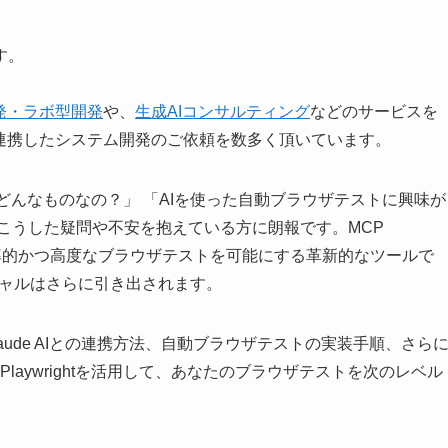
す。
発・ラボ型開発
や、
生成AIコンサルティング
などのサービスを
連携したシステム開発のご依頼を数多く頂いています。
、実際どんなものなの？」 「AIを使った自動ブラウザテストに興味が
こうした疑問や不安を抱えている方に朗報です。MCP
上に効率的かつ高度なブラウザテストを可能にする革新的なツールで
ンシャルはさらに引き出されます。
、Claude AIとの連携方法、自動ブラウザテストの実装手順、さら
laywrightを活用して、あなたのブラウザテストを次のレベル