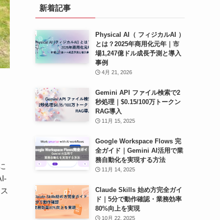
新着記事
ブ
Physical AI（ フィジカルAI ）
とは？2025年商用化元年｜市
場1,247億ドル成長予測と導入
事例
4月 21, 2026
Gemini API ファイル検索で2
秒処理｜$0.15/100万トークン
RAG導入
11月 15, 2025
Google Workspace Flows 完
全ガイド｜Gemini AI活用で業
務自動化を実現する方法
に
11月 14, 2025
-
Claude Skills 始め方完全ガイ
シス
ド｜5分で動作確認・業務効率
80%向上を実現
10月 22, 2025