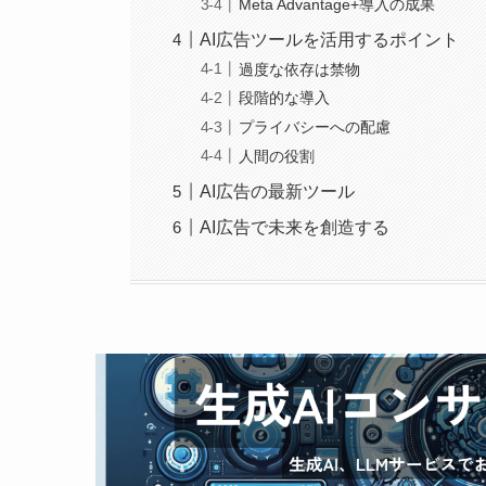
Meta Advantage+導入の成果
AI広告ツールを活用するポイント
過度な依存は禁物
段階的な導入
プライバシーへの配慮
人間の役割
AI広告の最新ツール
AI広告で未来を創造する