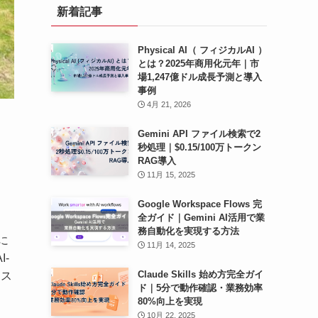
新着記事
ブ
Physical AI（ フィジカルAI ）
とは？2025年商用化元年｜市
場1,247億ドル成長予測と導入
事例
4月 21, 2026
Gemini API ファイル検索で2
秒処理｜$0.15/100万トークン
RAG導入
11月 15, 2025
Google Workspace Flows 完
全ガイド｜Gemini AI活用で業
務自動化を実現する方法
に
11月 14, 2025
-
Claude Skills 始め方完全ガイ
シス
ド｜5分で動作確認・業務効率
80%向上を実現
10月 22, 2025