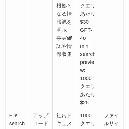
根拠と
クエリ
なる情
あたり
報源を
$30
明示
GPT-
事実確
4o
認や情
mini
報収集
search
previe
w:
1000
クエリ
あたり
$25
File
アップ
社内ド
1000
ファイ
search
ロード
キュメ
クエリ
ルサイ