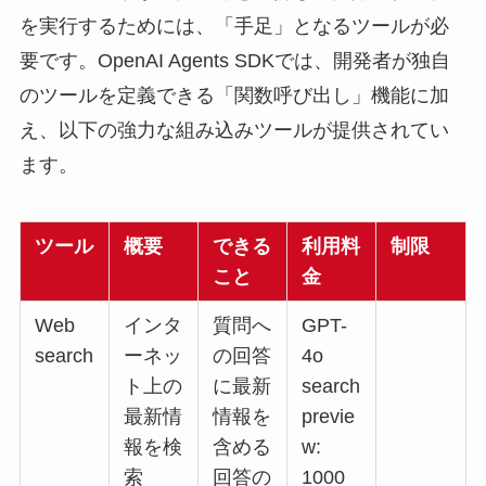
を実行するためには、「手足」となるツールが必
要です。OpenAI Agents SDKでは、開発者が独自
のツールを定義できる「関数呼び出し」機能に加
え、以下の強力な組み込みツールが提供されてい
ます。
ツール
概要
できる
利用料
制限
こと
金
Web
インタ
質問へ
GPT-
search
ーネッ
の回答
4o
ト上の
に最新
search
最新情
情報を
previe
報を検
含める
w:
索
回答の
1000