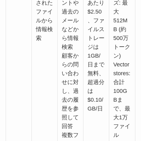
された
ントや
あたり
ズ: 最
ファイ
過去の
$2.50
大
ルから
メール
、ファ
512M
情報検
などか
イルス
B (約
索
ら情報
トレー
500万
検索
ジは
トーク
顧客か
1GB/
ン)
らの問
日まで
Vector
い合わ
無料、
stores:
せに対
超過分
合計
し、過
は
100G
去の履
$0.10/
Bま
歴を参
GB/日
で、最
照して
大1万
回答
ファイ
複数フ
ル