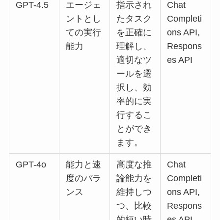
GPT-4.5
エージェ
指示され
Chat
ントとし
たタスク
Completi
ての実行
を正確に
ons API,
能力
理解し、
Respons
適切なツ
es API
ールを選
択し、効
率的に実
行するこ
とができ
ます。
GPT-4o
能力と速
高度な推
Chat
度のバラ
論能力を
Completi
ンス
維持しつ
ons API,
つ、比較
Respons
的短い時
es API