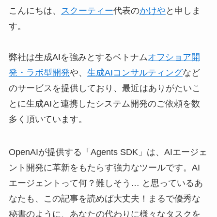
こんにちは、
スクーティー
代表の
かけや
と申しま
す。
弊社は生成AIを強みとするベトナム
オフショア開
発・ラボ型開発
や、
生成AIコンサルティング
など
のサービスを提供しており、最近はありがたいこ
とに生成AIと連携したシステム開発のご依頼を数
多く頂いています。
OpenAIが提供する「Agents SDK」は、AIエージェ
ント開発に革新をもたらす強力なツールです。AI
エージェントって何？難しそう… と思っているあ
なたも、この記事を読めば大丈夫！まるで優秀な
秘書のように、あなたの代わりに様々なタスクを