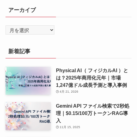
アーカイブ
ア
ー
カ
新着記事
イ
ブ
Physical AI（ フィジカルAI ）と
は？2025年商用化元年｜市場
1,247億ドル成長予測と導入事例
4月 21, 2026
Gemini API ファイル検索で2秒処
理｜$0.15/100万トークンRAG導
入
11月 15, 2025