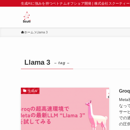
生成AIに強みを持つベトナムオフショア開発 | 株式会社スクーティー
ホーム
Llama 3
Llama 3
– tag –
Gro
生成AI
​​​
なっ
サービ
での過
の圧