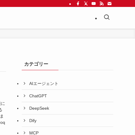
カテゴリー
AIエージェント
ChatGPT
題に
DeepSeek
る
ま
Dify
oq
MCP