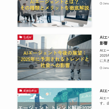
Janu
AI
生成AI
影響
AI
20
に大
Janu
AI
業務効率化
AI
す。