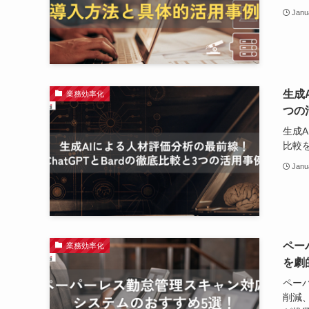
Janu
生成
業務効率化
つの
生成A
比較
Janu
ペー
業務効率化
を劇
ペー
削減