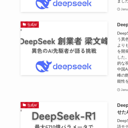
まし
Janu
De
生成AI
Dee
う異
よりも
を開
した
的な
中国
峰の
能性
Janu
De
生成AI
せたA
Dee
語モ