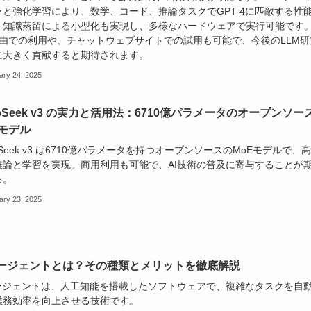
ャと強化学習により、数学、コード、推論タスクでGPT-4に匹敵する性
。知識蒸留による小型化も実現し、多様なハードウェアで実行可能です
I経由での利用や、チャットウェブサイトでの試用も可能で、今後のLLM研
に大きく貢献すると期待されます。
ary 24, 2025
epSeek v3 の実力と活用法：6710億パラメータのオープンソー
Eモデル
pSeek v3 は6710億パラメータを持つオープンソースのMoEモデルで、
推論と学習を実現。商用利用も可能で、AI技術の普及に寄与することが
る。
ary 23, 2025
エージェントとは？その種類とメリットを徹底解説
エージェントは、人工知能を搭載したソフトウェアで、複雑なタスクを自
業務効率を向上させる技術です。