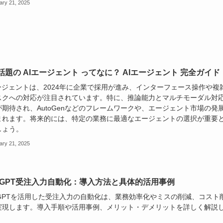
ary 21, 2025
話題の AIエージェント ってなに？ AIエージェント 完全ガイド
エージェントは、2024年に企業で採用が進み、インターフェース操作や複
スクへの対応が注目されています。特に、推論能力とマルチモーダル対
が期待され、AutoGenなどのフレームワークや、エージェント市場の発
まれます。将来的には、特定の業務に最適なエージェントの選択が重要
しょう。
ary 21, 2025
atGPT受注入力自動化：導入方法と具体的活用事例
atGPTを活用した受注入力の自動化は、業務効率化やミスの削減、コスト
実現します。導入手順や活用事例、メリット・デメリットを詳しく解説