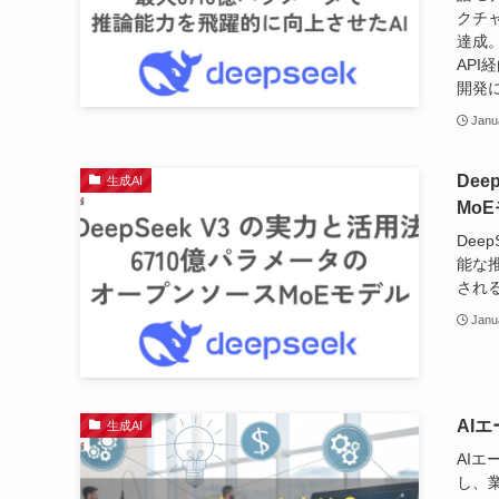
クチ
達成
AP
開発
Janu
De
生成AI
Mo
Dee
能な
され
Janu
AI
生成AI
AI
し、