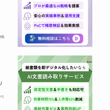
動化
リ
やリ