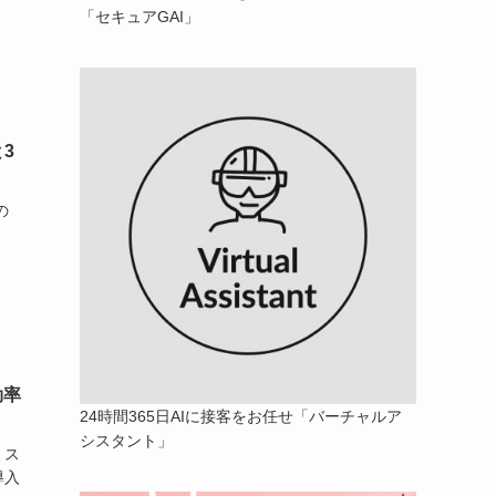
「セキュアGAI」
3
の
効率
24時間365日AIに接客をお任せ「バーチャルア
シスタント」
ミス
導入