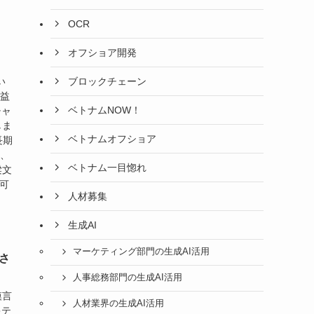
OCR
オフショア開発
ブロックチェーン
い
利益
ベトナムNOW！
チャ
しま
ベトナムオフショア
長期
ち、
ベトナム一目惚れ
梁文
可
人材募集
生成AI
マーケティング部門の生成AI活用
上さ
人事総務部門の生成AI活用
模言
人材業界の生成AI活用
キテ