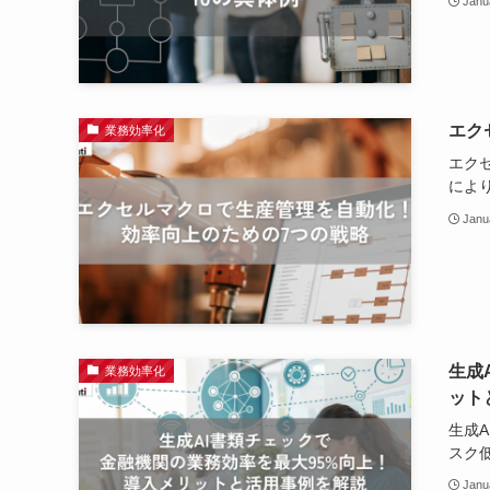
Janu
エク
業務効率化
エク
によ
Janu
生成
業務効率化
ット
生成
スク
Janu