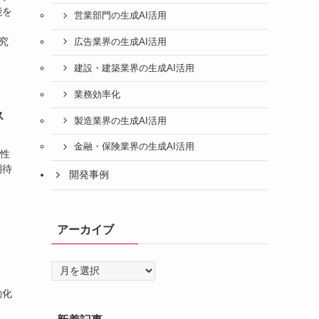
能を
営業部門の生成AI活用
。
究
広告業界の生成AI活用
建設・建築業界の生成AI活用
業務効率化
ス
製造業界の生成AI活用
金融・保険業界の生成AI活用
高性
期待
開発事例
アーカイブ
ア
ー
動化
カ
イ