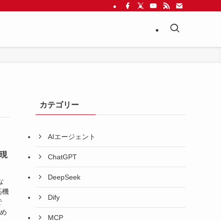
カテゴリー
AIエージェント
日現
ChatGPT
DeepSeek
な
高機
Dify
で
とめ
MCP