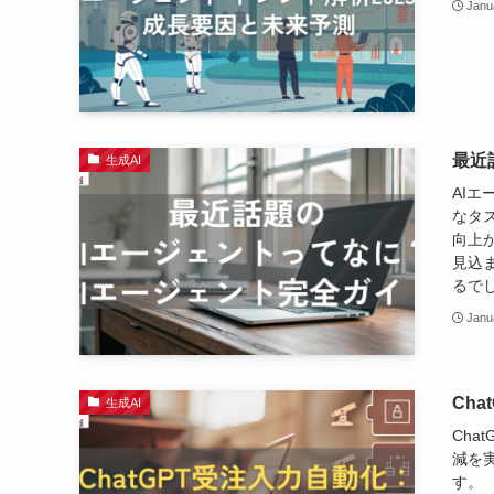
Janu
最近
生成AI
AI
なタ
向上
見込
るで
Janu
Ch
生成AI
Ch
減を
す。