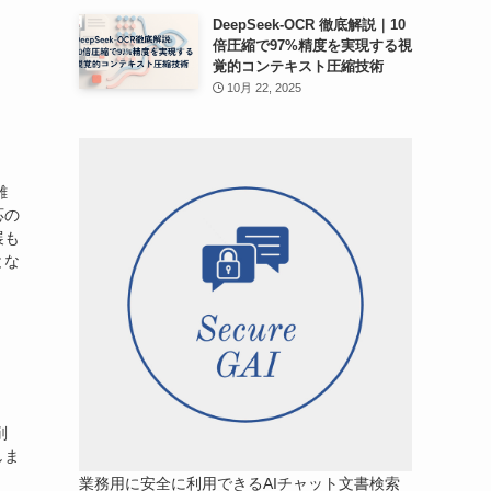
DeepSeek-OCR 徹底解説｜10
倍圧縮で97%精度を実現する視
覚的コンテキスト圧縮技術
10月 22, 2025
雑
応の
展も
とな
削
しま
業務用に安全に利用できるAIチャット文書検索