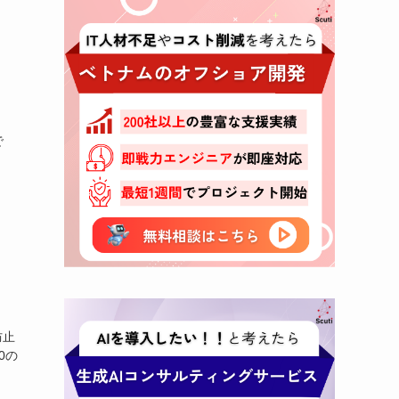
で
防止
0の