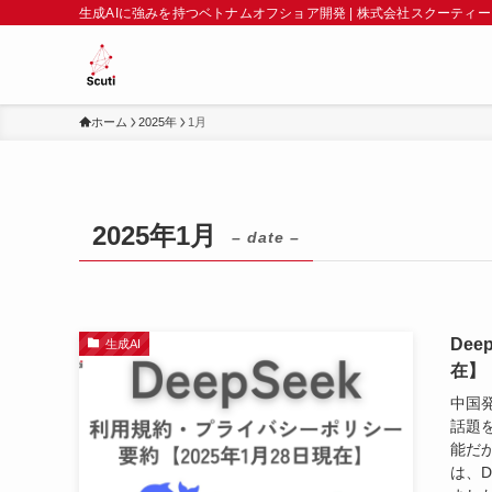
生成AIに強みを持つベトナムオフショア開発 | 株式会社スクーティー
ホーム
2025年
1月
2025年1月
– date –
De
生成AI
在】
中国発
話題
能だ
は、