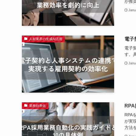
が推
Janu
電子
人材業界の生成AI活用
電子
す。
Janu
RP
業務効率化
RP
が実
方法