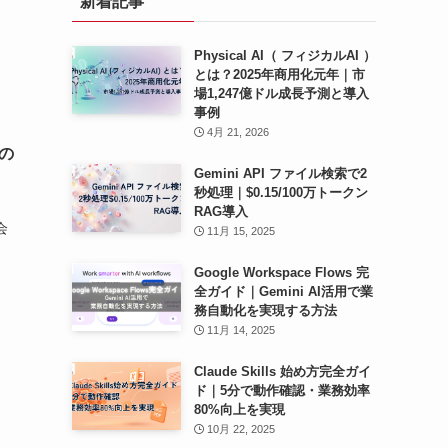
新着記事
ブ
Physical AI（ フィジカルAI ）
とは？2025年商用化元年｜市
場1,247億ドル成長予測と導入
事例
4月 21, 2026
の
Gemini API ファイル検索で2
秒処理｜$0.15/100万トークン
RAG導入
会
11月 15, 2025
Google Workspace Flows 完
全ガイド｜Gemini AI活用で業
務自動化を実現する方法
11月 14, 2025
Claude Skills 始め方完全ガイ
ド｜5分で動作確認・業務効率
80%向上を実現
10月 22, 2025