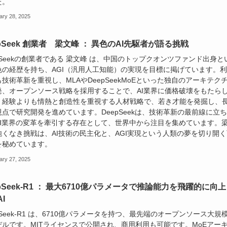
た。
ary 28, 2025
epSeek 創業者 梁文峰 ： 異色のAI先駆者が語る挑戦
pSeekの創業者である 梁文峰 は、中国のトップクオンツファンド出身と
色の経歴を持ち、AGI（汎用人工知能）の実現を目標に掲げています。
技術革新を重視し、MLAやDeepSeekMoEといった独自のアーキテク
発、オープンソース戦略を採用することで、AI業界に価格破壊をもたら
。経験よりも情熱と創造性を重視する人材戦略で、若き才能を発掘し、
視点で研究開発を進めています。DeepSeekは、技術革新の最前線に立
AI業界の変革を牽引する存在として、世界中から注目を集めています。
飽くなき挑戦は、AI技術の民主化と、AGI実現という人類の夢を切り開く
を秘めています。
ary 27, 2025
epSeek-R1 ： 最大6710億パラメータで推論能力を飛躍的に向
I
pSeek-R1 は、6710億パラメータを持つ、最先端のオープンソース大規
デルです。MITライセンスで公開され、商用利用も可能です。MoEアー