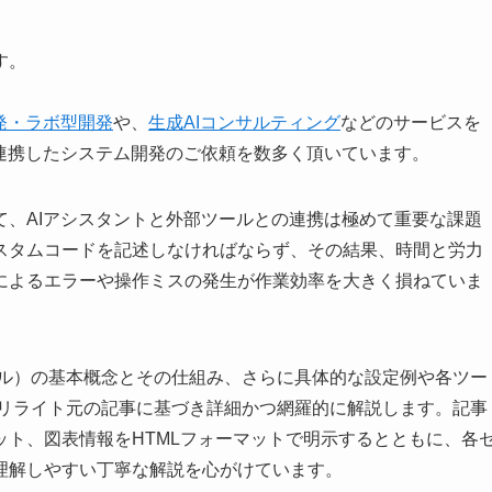
す。
発・ラボ型開発
や、
生成AIコンサルティング
などのサービスを
連携したシステム開発のご依頼を数多く頂いています。
て、AIアシスタントと外部ツールとの連携は極めて重要な課題
スタムコードを記述しなければならず、その結果、時間と労力
によるエラーや操作ミスの発生が作業効率を大きく損ねていま
コル）の基本概念とその仕組み、さらに具体的な設定例や各ツー
、リライト元の記事に基づき詳細かつ網羅的に解説します。記事
ト、図表情報をHTMLフォーマットで明示するとともに、各
理解しやすい丁寧な解説を心がけています。