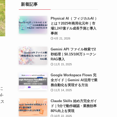
新着記事
ブ
Physical AI（ フィジカルAI ）
とは？2025年商用化元年｜市
場1,247億ドル成長予測と導入
事例
4月 21, 2026
Gemini API ファイル検索で2
秒処理｜$0.15/100万トークン
RAG導入
11月 15, 2025
Google Workspace Flows 完
全ガイド｜Gemini AI活用で業
務自動化を実現する方法
に
11月 14, 2025
-
Claude Skills 始め方完全ガイ
シス
ド｜5分で動作確認・業務効率
80%向上を実現
10月 22, 2025