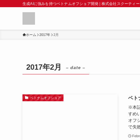
生成AIに強みを持つベトナムオフショア開発 | 株式会社スクーティー
ホーム
2017年
2月
2017年2月
– date –
ベト
ベトナムオフショア
※本
すめ
オフ
で失敗
Febr