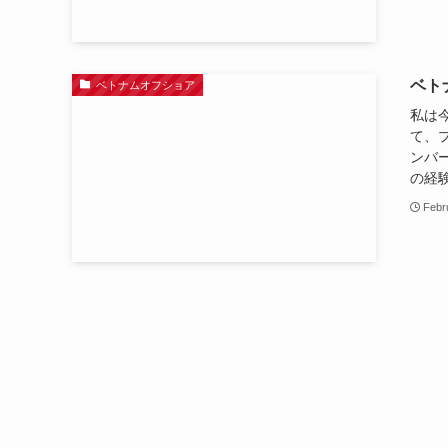
ベト
ベトナムオフショア
私は
て、
ンバ
の経験
Febr